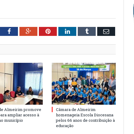
tter
Facebook
Google+
Pinterest
LinkedIn
Tumblr
Email
de Almeirim promove
Câmara de Almeirim
para ampliar acesso à
homenageia Escola Diocesana
no município
pelos 66 anos de contribuição à
educação