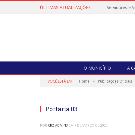
ÚLTIMAS ATUALIZAÇÕES:
O MUNICÍPIO
A 
»
VOCÊ ESTÁ EM:
Home
Publicações Oficiais
Portaria 03
POR
CR2-ADMIN3
EM
7 DE MARÇO DE 2023