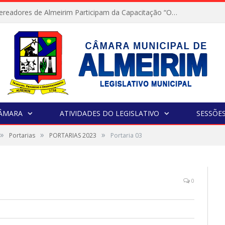
Servidores e Vereadores de Almeirim Participam da Capacitação “Orientar é a Nossa Missão”
CÂMARA
ATIVIDADES DO LEGISLATIVO
SESSÕE
»
»
»
Portarias
PORTARIAS 2023
Portaria 03
0