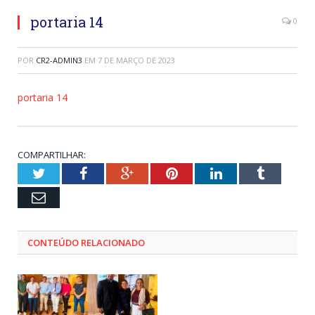
portaria 14
0
POR
CR2-ADMIN3
EM
7 DE MARÇO DE 2023
portaria 14
COMPARTILHAR:
Twitter
Facebook
Google+
Pinterest
LinkedIn
Tumblr
Email
CONTEÚDO RELACIONADO