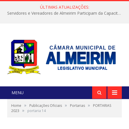
ÚLTIMAS ATUALIZAÇÕES:
Servidores e Vereadores de Almeirim Participam da Capacitação “Orientar é a Nossa Missão”
MENU
»
»
»
Home
Publicações Oficiais
Portarias
PORTARIAS
»
2023
portaria 14