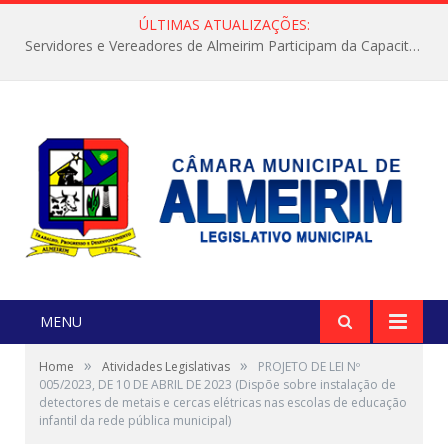
ÚLTIMAS ATUALIZAÇÕES:
Servidores e Vereadores de Almeirim Participam da Capacitação “Orientar é a Nossa Missão”
MENU
»
»
Home
Atividades Legislativas
PROJETO DE LEI Nº
005/2023, DE 10 DE ABRIL DE 2023 (Dispõe sobre instalação de
detectores de metais e cercas elétricas nas escolas de educação
infantil da rede pública municipal)