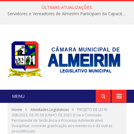
ÚLTIMAS ATUALIZAÇÕES:
Servidores e Vereadores de Almeirim Participam da Capacitação “Orientar é a Nossa Missão”
MENU
»
»
Home
Atividades Legislativas
PROJETO DE LEI Nº
008/2023, DE 05 DE JUNHO DE 2023 (Cria a Comissão
Permanente de Sindicância e Processo Administrativo
Disciplinar, concede gratificação aos membros e dá outras
providências)