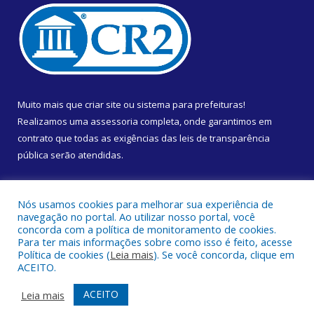
Muito mais que
criar site
ou
sistema para prefeituras
!
Realizamos uma
assessoria
completa, onde garantimos em
contrato que todas as exigências das
leis de transparência
pública
serão atendidas.
Conheça o
PNTP
e o
Radar da Transparência Pública
Nós usamos cookies para melhorar sua experiência de
navegação no portal. Ao utilizar nosso portal, você
concorda com a política de monitoramento de cookies.
Para ter mais informações sobre como isso é feito, acesse
Política de cookies (
Leia mais
). Se você concorda, clique em
Todos os direitos reservados a Câmara Municipal de Almeirim.
ACEITO.
Mapa do Site
Acessar Área Administrativa
ACEITO
Leia mais
Acessar Webmail