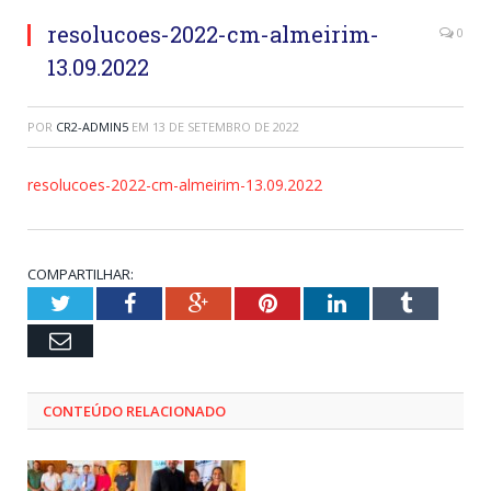
resolucoes-2022-cm-almeirim-
0
13.09.2022
POR
CR2-ADMIN5
EM
13 DE SETEMBRO DE 2022
resolucoes-2022-cm-almeirim-13.09.2022
COMPARTILHAR:
Twitter
Facebook
Google+
Pinterest
LinkedIn
Tumblr
Email
CONTEÚDO RELACIONADO